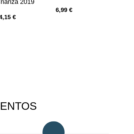
rianza 2019
6,99
€
4,15
€
VENTOS