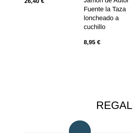
Jamón de Autor
26,40
€
Fuente la Taza
loncheado a
cuchillo
8,95
€
REGAL