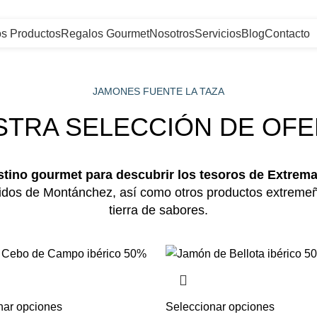
os Productos
Regalos Gourmet
Nosotros
Servicios
Blog
Contacto
JAMONES FUENTE LA TAZA
STRA SELECCIÓN DE OFE
stino gourmet para descubrir los tesoros de Extrem
idos de Montánchez, así como otros productos extremeño
tierra de sabores.
nar opciones
Seleccionar opciones