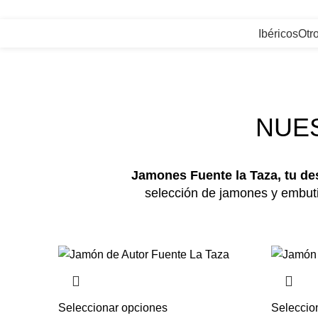
+34) 927 83 08 08
|
info@jamonesfuentelataza.com
Ibéricos
Otr
NUE
Jamones Fuente la Taza, tu de
selección de jamones y embut
Seleccionar opciones
Seleccio