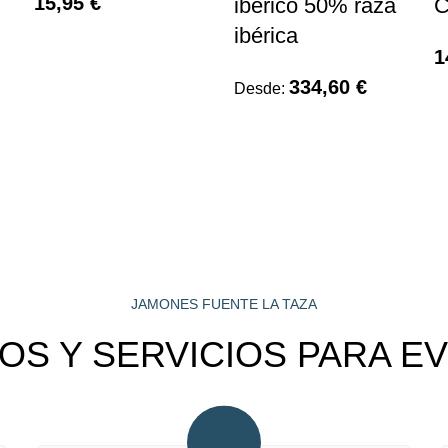
15,95
€
ibérico 50% raza
C
ibérica
1
334,60
€
Desde:
JAMONES FUENTE LA TAZA
OS Y SERVICIOS PARA E