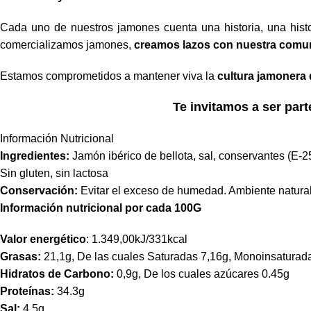
Cada uno de nuestros jamones cuenta una historia, una hist
comercializamos jamones,
creamos lazos con nuestra comu
Estamos comprometidos a mantener viva la
cultura jamonera
Te invitamos a ser part
Información Nutricional
Ingredientes:
Jamón ibérico de bellota, sal, conservantes (E-25
Sin gluten, sin lactosa
Conservación:
Evitar el exceso de humedad. Ambiente natural,
Información nutricional por cada 100G
Valor energético
: 1.349,00kJ/331kcal
Grasas:
21,1g, De las cuales Saturadas 7,16g, Monoinsaturada
Hidratos de Carbono:
0,9g, De los cuales azúcares 0.45g
Proteínas:
34.3g
Sal:
4,5g