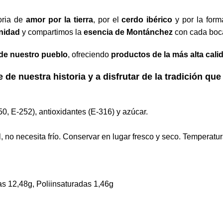
oria de
amor por la tierra
, por el
cerdo ibérico
y por la for
nidad
y compartimos la
esencia de Montánchez
con cada boc
 de nuestro pueblo
, ofreciendo
productos de la más alta cali
e de nuestra historia y a disfrutar de la tradición qu
0, E-252), antioxidantes (E-316) y azúcar.
 no necesita frío. Conservar en lugar fresco y seco. Temperat
s 12,48g, Poliinsaturadas 1,46g