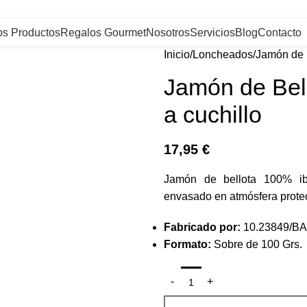
os Productos
Regalos Gourmet
Nosotros
Servicios
Blog
Contacto
Inicio
Loncheados
Jamón de B
Jamón de Bel
a cuchillo
17,95
€
Jamón de bellota 100% ibé
envasado en atmósfera protec
Fabricado por:
10.23849/BA
Formato:
Sobre de 100 Grs.