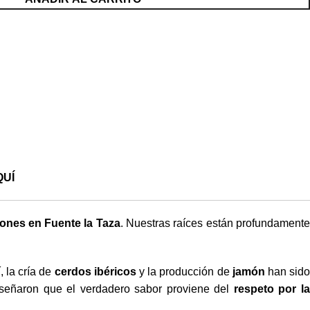
QUÍ
nes en Fuente la Taza
. Nuestras raíces están profundament
í, la cría de
cerdos ibéricos
y la producción de
jamón
han sid
nseñaron que el verdadero sabor proviene del
respeto por l