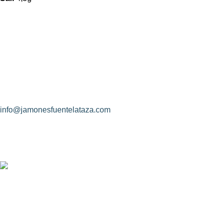
¿Hablamos?
CONDICIONE
Jamones Fuente La Taza
Identidad de l
Avda. de Extremadura, s/n
Objeto del con
10170 – Montánchez (Cáceres)
Rectificación 
Descripción y 
(+34) 927 83 08 08
info@jamonesfuentelataza.com
CONDICONES
Aviso Legal
Política de Pr
Uso de Cooki
Nosotros
Contacto
Diseño Web: Creoideas