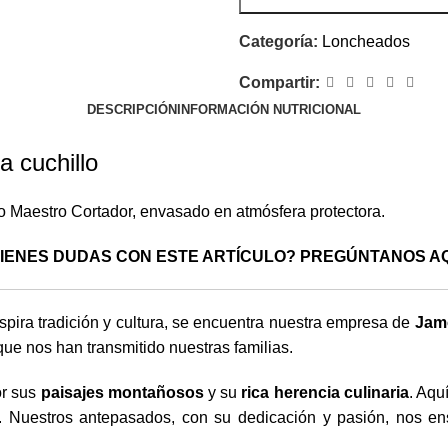
Categoría:
Loncheados
Compartir:
DESCRIPCIÓN
INFORMACIÓN NUTRICIONAL
 cuchillo
o Maestro Cortador, envasado en atmósfera protectora.
IENES DUDAS CON ESTE ARTÍCULO? PREGÚNTANOS A
spira tradición y cultura, se encuentra nuestra empresa de
Jamo
que nos han transmitido nuestras familias.
or sus
paisajes montañosos
y su
rica herencia culinaria
. Aqu
s. Nuestros antepasados, con su dedicación y pasión, nos e