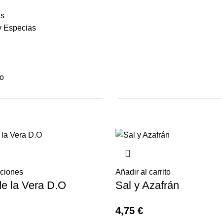
as
y Especias
lo
pciones
Añadir al carrito
e la Vera D.O
Sal y Azafrán
4,75
€