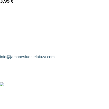
3,95
€
¿Hablamos?
CONDICIONE
Jamones Fuente La Taza
Identidad de l
Avda. de Extremadura, s/n
Objeto del con
10170 – Montánchez (Cáceres)
Rectificación 
Descripción y 
(+34) 927 83 08 08
info@jamonesfuentelataza.com
CONDICONES
Aviso Legal
Política de Pr
Uso de Cooki
Nosotros
Contacto
Diseño Web: Creoideas