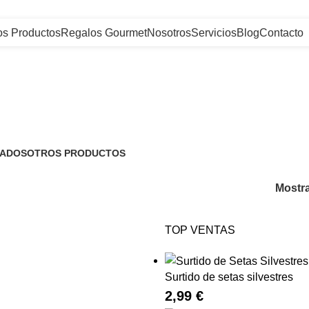
os Productos
Regalos Gourmet
Nosotros
Servicios
Blog
Contacto
ias
ADOS
OTROS PRODUCTOS
tos
128 Productos
Mostr
TOP VENTAS
Surtido de setas silvestres
2,99
€