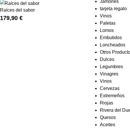
Jamones
tarjeta regalo
Raíces del sabor
Vinos
179,90
€
Paletas
Lomos
Embutidos
Loncheados
Otros Product
Dulces
Legumbres
Vinagres
Vinos
Cervezas
Extremeños
Riojas
Rivera del Du
Quesos
Aceites