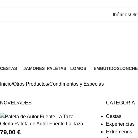
+34) 927 83 08 08
|
info@jamonesfuentelataza.com
Ibéricos
Otr
Condimentos y Espec
CESTAS
JAMONES
PALETAS
LOMOS
EMBUTIDOS
LONCHE
7 Productos
4 Productos
4 Productos
6 Productos
10 Productos
9 Produc
Inicio
Otros Productos
Condimentos y Especias
NOVEDADES
CATEGORÍA
Cestas
Oferta Paleta de Autor Fuente La Taza
Experiencias
79,00
€
Extremeños