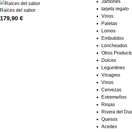
Jamones
tarjeta regalo
Raíces del sabor
Vinos
179,90
€
Paletas
Lomos
Embutidos
Loncheados
Otros Product
Dulces
Legumbres
Vinagres
Vinos
Cervezas
Extremeños
Riojas
Rivera del Du
Quesos
Aceites