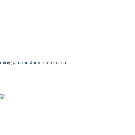
¿Hablamos?
CONDICIONE
Jamones Fuente La Taza
Identidad de l
Avda. de Extremadura, s/n
Objeto del con
10170 – Montánchez (Cáceres)
Rectificación 
Descripción y 
(+34) 927 83 08 08
info@jamonesfuentelataza.com
CONDICONES
Aviso Legal
Política de Pr
Uso de Cooki
Nosotros
Contacto
Diseño Web: Creoideas