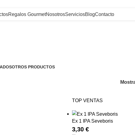
ctos
Regalos Gourmet
Nosotros
Servicios
Blog
Contacto
ADOS
OTROS PRODUCTOS
tos
128 Productos
Mostr
TOP VENTAS
Ex 1 IPA Seveboris
3,30
€