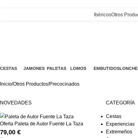
+34) 927 83 08 08
|
info@jamonesfuentelataza.com
Ibéricos
Otros Produ
Precocinados
CESTAS
JAMONES
PALETAS
LOMOS
EMBUTIDOS
LONCHE
7 Productos
4 Productos
4 Productos
6 Productos
10 Productos
9 Produc
Inicio
Otros Productos
Precocinados
NOVEDADES
CATEGORÍA
Cestas
Oferta Paleta de Autor Fuente La Taza
Experiencias
79,00
€
Extremeños