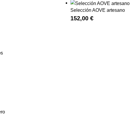
Selección AOVE artesano
152,00
€
os
ero