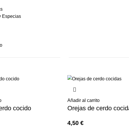
as
y Especias
lo
o
Añadir al carrito
erdo cocido
Orejas de cerdo cocid
4,50
€