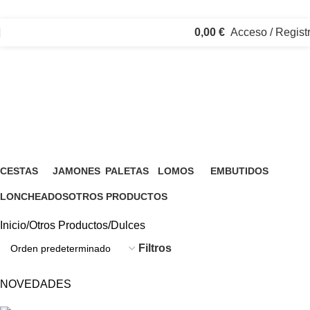
0,00
€
Acceso / Regist
Dulces
Categorías
Cerrar
CESTAS
JAMONES
PALETAS
LOMOS
EMBUTIDOS
7 Productos
4 Productos
4 Productos
6 Productos
10 Productos
LONCHEADOS
OTROS PRODUCTOS
9 Productos
128 Productos
Inicio
Otros Productos
Dulces
Filtros
NOVEDADES