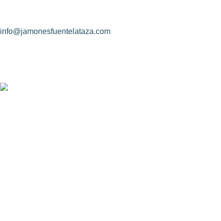
(+34) 927 83 08 08
info@jamonesfuentelataza.com
CONDICIONES DE CONTRATACIÓN
Identidad de las partes contratantes
Objeto del contrato
Rectificación de los datos
Descripción y tamaño real de los productos
CONDICONES LEGALES