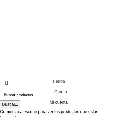
Proceso de compra
Suspensión o rescisión de contrato
Garantías y devoluciones
Ley aplicable y jurisdicción
Síguenos en Facebook
Diseño Web: Creoideas
Tienda
Carrito
Mi cuenta
Buscar...
Comienza a escribir para ver los productos que estás