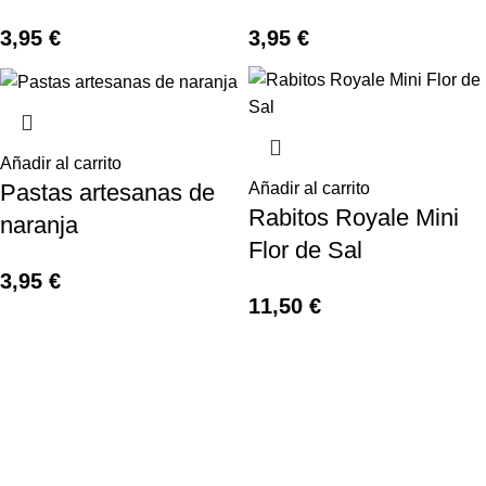
3,95
€
3,95
€
Añadir al carrito
Pastas artesanas de
Añadir al carrito
Rabitos Royale Mini
naranja
Flor de Sal
3,95
€
11,50
€
¿Hablamos?
Jamones Fuente La Taza
Avda. de Extremadura, s/n
10170 – Montánchez (Cáceres)