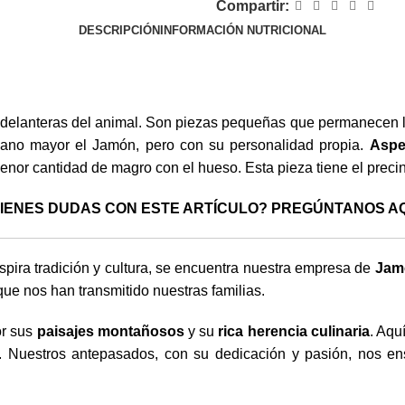
Compartir:
DESCRIPCIÓN
INFORMACIÓN NUTRICIONAL
es delanteras del animal. Son piezas pequeñas que permanecen 
ano mayor el Jamón, pero con su personalidad propia.
Aspe
nor cantidad de magro con el hueso. Esta pieza tiene el precin
IENES DUDAS CON ESTE ARTÍCULO? PREGÚNTANOS A
spira tradición y cultura, se encuentra nuestra empresa de
Jamo
que nos han transmitido nuestras familias.
or sus
paisajes montañosos
y su
rica herencia culinaria
. Aqu
s. Nuestros antepasados, con su dedicación y pasión, nos e