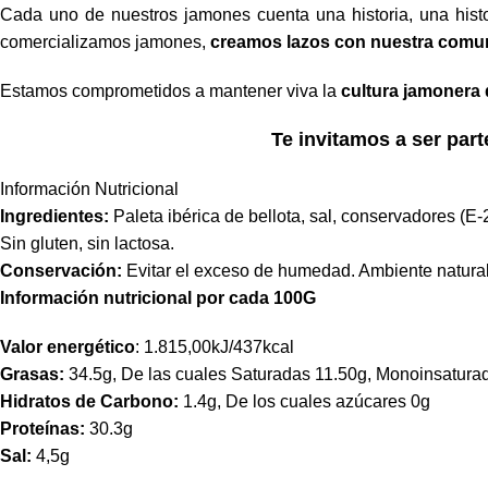
Cada uno de nuestros jamones cuenta una historia, una hist
comercializamos jamones,
creamos lazos con nuestra comu
Estamos comprometidos a mantener viva la
cultura jamonera
Te invitamos a ser part
Información Nutricional
Ingredientes:
Paleta ibérica de bellota, sal, conservadores (E-
Sin gluten, sin lactosa.
Conservación:
Evitar el exceso de humedad. Ambiente natural,
Información nutricional por cada 100G
Valor energético
: 1.815,00kJ/437kcal
Grasas:
34.5g, De las cuales Saturadas 11.50g, Monoinsaturad
Hidratos de Carbono:
1.4g, De los cuales azúcares 0g
Proteínas:
30.3g
Sal:
4,5g
¿Hablamos?
CONDICIONE