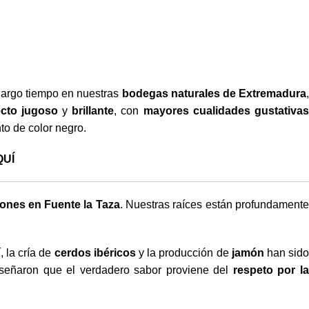
largo tiempo en nuestras
bodegas naturales de Extremadura
cto jugoso
y
brillante
, con
mayores cualidades gustativa
to de color negro.
QUÍ
nes en Fuente la Taza
. Nuestras raíces están profundament
í, la cría de
cerdos ibéricos
y la producción de
jamón
han sid
nseñaron que el verdadero sabor proviene del
respeto por l