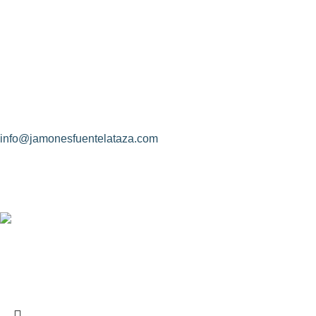
Jamones Fuente La Taza
Identidad de l
Avda. de Extremadura, s/n
Objeto del con
10170 – Montánchez (Cáceres)
Rectificación 
Descripción y 
(+34) 927 83 08 08
info@jamonesfuentelataza.com
CONDICONES
Aviso Legal
Política de Pr
Uso de Cooki
Nosotros
Contacto
Diseño Web: Creoideas