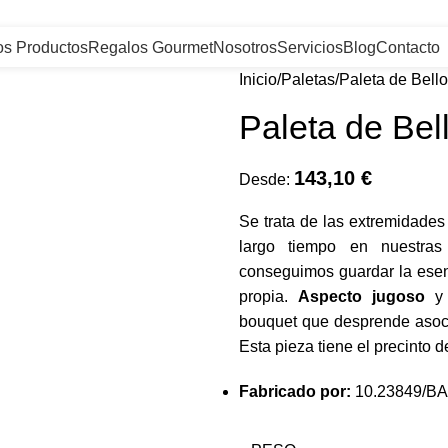
os Productos
Regalos Gourmet
Nosotros
Servicios
Blog
Contacto
Inicio
Paletas
Paleta de Bell
Paleta de Bel
143,10
€
Desde:
Se trata de las extremidade
largo tiempo en nuestra
conseguimos guardar la esen
propia.
Aspecto jugoso
bouquet que desprende asoci
Esta pieza tiene el precinto d
Fabricado por:
10.23849/BA