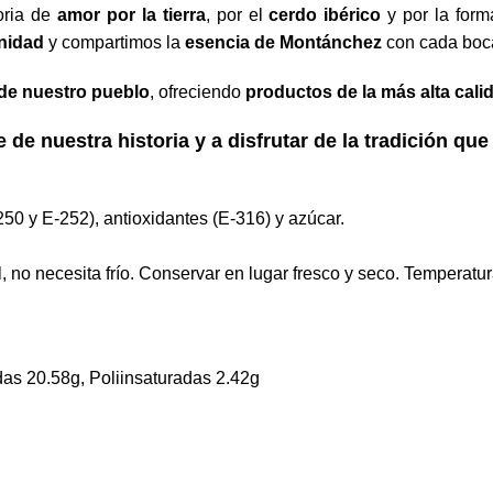
oria de
amor por la tierra
, por el
cerdo ibérico
y por la for
nidad
y compartimos la
esencia de Montánchez
con cada boc
 de nuestro pueblo
, ofreciendo
productos de la más alta cali
e de nuestra historia y a disfrutar de la tradición qu
250 y E-252), antioxidantes (E-316) y azúcar.
 no necesita frío. Conservar en lugar fresco y seco. Temperat
as 20.58g, Poliinsaturadas 2.42g
S DE CONTRATACIÓN
TÉRMINOS Y CONDICONE