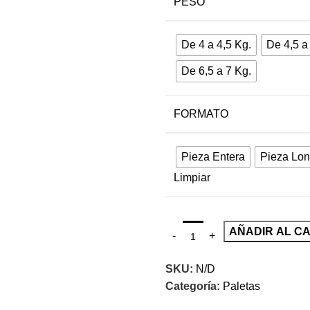
PESO
De 4 a 4,5 Kg.
De 4,5 a
De 6,5 a 7 Kg.
FORMATO
Pieza Entera
Pieza Lo
Limpiar
AÑADIR AL C
SKU:
N/D
Categoría:
Paletas