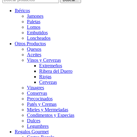
Ibéricos
Jamones
Paletas
Lomos
Embutidos
Loncheados
Otros Productos
Quesos
Aceites
Vinos y Cervezas
Extremeños
Ribera del Duero
Riojas
Cervezas
Vinagres
Conservas
Precocinados
Patés y Cremas
Mieles y Mermeladas
Condimentos y Especias
Dulces
Legumbres
Regalos Gourmet