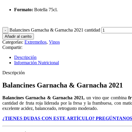
Formato:
Botella 75cl.
Balancines Garnacha & Garnacha 2021 cantidad
Añadir al carrito
Categorías:
Extremeños
,
Vinos
Compartir:
Descripción
Información Nutricional
Descripción
Balancines Garnacha & Garnacha 2021
Balancines Garnacha & Garnacha 2021,
un vino que combina
f
cantidad de fruta roja liderada por la fresa y la frambuesa, con mati
excelente acidez, balanceado, retrogusto moderado.
¿TIENES DUDAS CON ESTE ARTÍCULO? PREGÚNTANOS