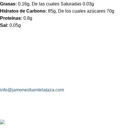
Grasas:
0.16g, De las cuales Saturadas 0.03g
Hidratos de Carbono:
85g, De los cuales azúcares 70g
Proteínas:
0.8g
Sal:
0.05g
¿Hablamos?
Jamones Fuente La Taza
Avda. de Extremadura, s/n
10170 – Montánchez (Cáceres)
(+34) 927 83 08 08
info@jamonesfuentelataza.com