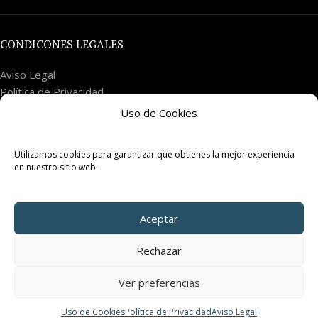
CONDICONES LEGALES
Aviso Legal
Política de Privacidad
Uso de Cookies
Uso de Cookies
Nosotros
Contacto
Utilizamos cookies para garantizar que obtienes la mejor experiencia
en nuestro sitio web.
TÉRMINOS Y CONDICONES GENERALES DE COMPRA
Cláusulas generales de contratación
Aceptar
Envío y entrega de pedidos
Derecho a desitimiento
Rechazar
Reclamaciones y resolución de litigios
Fuerza mayor
Ver preferencias
Competencia
0
Generalidades de la oferta
Uso de Cookies
Política de Privacidad
Aviso Legal