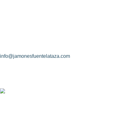
Jamones Fuente La Taza
Avda. de Extremadura, s/n
10170 – Montánchez (Cáceres)
(+34) 927 83 08 08
info@jamonesfuentelataza.com
CONDICIONES DE CONTRATACIÓN
Identidad de las partes contratantes
Objeto del contrato
Rectificación de los datos