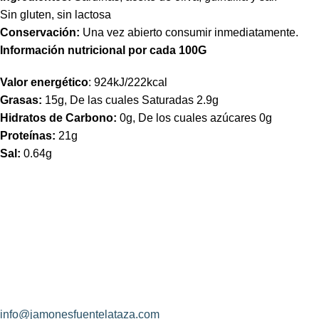
Sin gluten, sin lactosa
Conservación:
Una vez abierto consumir inmediatamente.
Información nutricional por cada 100G
Valor energético
: 924kJ/222kcal
Grasas:
15g, De las cuales Saturadas 2.9g
Hidratos de Carbono:
0g, De los cuales azúcares 0g
Proteínas:
21g
Sal:
0.64g
¿Hablamos?
Jamones Fuente La Taza
Avda. de Extremadura, s/n
10170 – Montánchez (Cáceres)
(+34) 927 83 08 08
info@jamonesfuentelataza.com