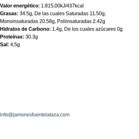
Valor energético
: 1.815,00kJ/437kcal
Grasas:
34.5g, De las cuales Saturadas 11.50g,
Monoinsaturadas 20.58g, Poliinsaturadas 2.42g
Hidratos de Carbono:
1.4g, De los cuales azúcares 0g
Proteínas:
30.3g
Sal:
4,5g
¿Hablamos?
Jamones Fuente La Taza
Avda. de Extremadura, s/n
10170 – Montánchez (Cáceres)
(+34) 927 83 08 08
info@jamonesfuentelataza.com