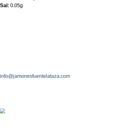
Sal:
0.05g
¿Hablamos?
Jamones Fuente La Taza
Avda. de Extremadura, s/n
10170 – Montánchez (Cáceres)
(+34) 927 83 08 08
info@jamonesfuentelataza.com
CONDICIONES DE CONTRATACIÓN
Identidad de las partes contratantes