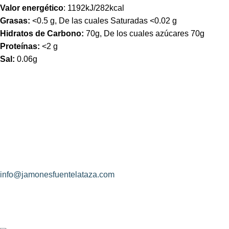
Valor energético
: 1192kJ/282kcal
Grasas:
<0.5 g, De las cuales Saturadas <0.02 g
Hidratos de Carbono:
70g, De los cuales azúcares 70g
Proteínas:
<2 g
Sal:
0.06g
¿Hablamos?
Jamones Fuente La Taza
Avda. de Extremadura, s/n
10170 – Montánchez (Cáceres)
(+34) 927 83 08 08
info@jamonesfuentelataza.com