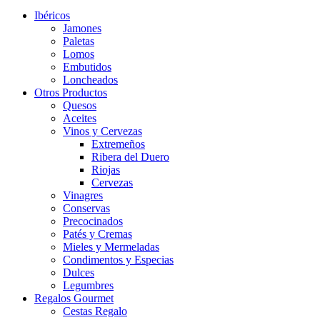
Ibéricos
Jamones
Paletas
Lomos
Embutidos
Loncheados
Otros Productos
Quesos
Aceites
Vinos y Cervezas
Extremeños
Ribera del Duero
Riojas
Cervezas
Vinagres
Conservas
Precocinados
Patés y Cremas
Mieles y Mermeladas
Condimentos y Especias
Dulces
Legumbres
Regalos Gourmet
Cestas Regalo