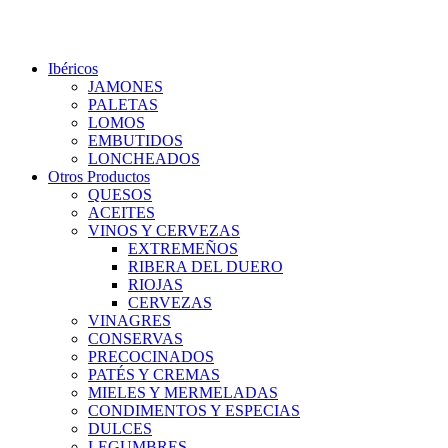
(+34) 927 83 08 08
|
info@jamonesfuentelataza.com
Ibéricos
JAMONES
PALETAS
LOMOS
EMBUTIDOS
LONCHEADOS
Otros Productos
QUESOS
ACEITES
VINOS Y CERVEZAS
EXTREMEÑOS
RIBERA DEL DUERO
RIOJAS
CERVEZAS
VINAGRES
CONSERVAS
PRECOCINADOS
PATÉS Y CREMAS
MIELES Y MERMELADAS
CONDIMENTOS Y ESPECIAS
DULCES
LEGUMBRES