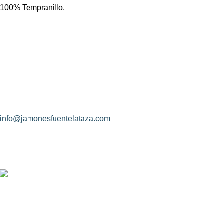
100% Tempranillo.
¿Hablamos?
Jamones Fuente La Taza
Avda. de Extremadura, s/n
10170 – Montánchez (Cáceres)
(+34) 927 83 08 08
info@jamonesfuentelataza.com
CONDICIONES DE CONTRATACIÓN
Identidad de las partes contratantes