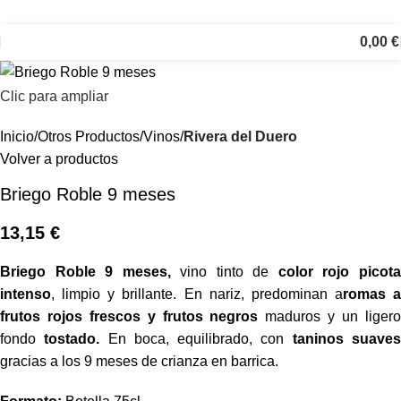
0,00
€
Clic para ampliar
Inicio
Otros Productos
Vinos
Rivera del Duero
Volver a productos
Briego Roble 9 meses
13,15
€
Briego Roble 9 meses,
vino tinto de
color rojo picot
intenso
, limpio y brillante. En nariz, predominan a
romas a
frutos rojos frescos y frutos negros
maduros y un liger
fondo
tostado.
En boca, equilibrado, con
taninos suave
gracias a los 9 meses de crianza en barrica.