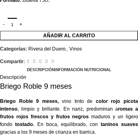
Formato:
Botella 75cl.
AÑADIR AL CARRITO
Categorías:
Rivera del Duero
,
Vinos
Compartir:
DESCRIPCIÓN
INFORMACIÓN NUTRICIONAL
Descripción
Briego Roble 9 meses
Briego Roble 9 meses,
vino tinto de
color rojo picot
intenso
, limpio y brillante. En nariz, predominan a
romas a
frutos rojos frescos y frutos negros
maduros y un liger
fondo
tostado.
En boca, equilibrado, con
taninos suave
gracias a los 9 meses de crianza en barrica.