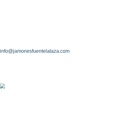
Jamones Fuente La Taza
Avda. de Extremadura, s/n
10170 – Montánchez (Cáceres)
(+34) 927 83 08 08
info@jamonesfuentelataza.com
CONDICIONES DE CONTRATACIÓN
Identidad de las partes contratantes
Objeto del contrato
Rectificación de los datos
Descripción y tamaño real de los productos